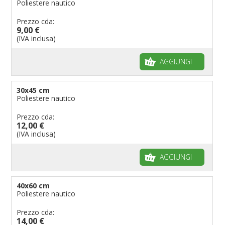
Poliestere nautico
Bandiere per ambasciate
Bandiere per riserve naturali e parchi
Prezzo cda:
9,00 €
Bandiere per musicisti
(IVA inclusa)
Bandiere per feste
AGGIUNGI
Bandiere Militari e della Marina
pennoni per bandiere
30x45 cm
Poliestere nautico
Prezzo cda:
12,00 €
(IVA inclusa)
AGGIUNGI
40x60 cm
Poliestere nautico
Prezzo cda:
14,00 €