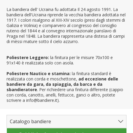
La bandiera dell' Ucraina fu adottata Il 24 agosto 1991. La
bandiera dell'Ucraina riprende la vecchia bandiera adottata nel
1917. I colori risalgono al XIII-XIV secolo (presi dagli stemmi di
Galizia e Volinia) e comparvero al congresso del consiglio
ruteno del 1844 e al convegno internazionale panslavo di
Praga nel 1848. La bandiera rappresenta una distesa di campi
di mèssi mature sotto il cielo azzurro.
Poliestere Leggero:
la finitura per le misure 70x100 e
91x140 è realizzata solo con asola.
Poliestere Nautico e stamina:
la finitura standard è
realizzata con corda e moschettone,
ad eccezione delle
bandiere da gara, da spiaggia, da barca e da
sbandieratore
. Per richiedere una finitura differente (cappio
con corda, canotto, anelli, fettucce, ganci o altro, potete
scrivere a info@bandiere.it).
Catalogo bandiere