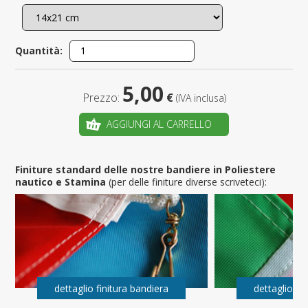
Quantità:
5,00
Prezzo:
€
(IVA inclusa)
AGGIUNGI AL CARRELLO
Finiture standard delle nostre bandiere in Poliestere
nautico e Stamina
(per delle finiture diverse scriveteci):
dettaglio finitura bandiera
dettaglio fi