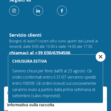
Servizio clienti
Bisogno di aiuto? I nostri uffici sono aperti dal Lunedì al
Venerdì, dalle 9:00 alle 13:00 e dalle 14:00 alle 17:30.
chiamaci al +39 030/6394506
CHIUSURA ESTIVA
Saremo chiusi per ferie dall'8 al 23 agosto. Gli
Gioca con noi
ordini confermati entro il 31/07 verranno spediti
Scarica l'app game per qualche ora di divertimento
entro l'08/08. Gli ordini ricevuti successivamente
saranno evasi a partire dalla prima settimana di
Le tue preferenze relative alla privacy
settembre (salvo imprevisti).
Informativa sulla raccolta