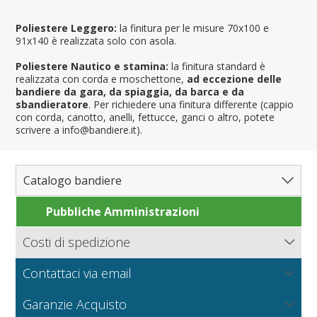
Poliestere Leggero:
la finitura per le misure 70x100 e
91x140 è realizzata solo con asola.
Poliestere Nautico e stamina:
la finitura standard è
realizzata con corda e moschettone,
ad eccezione delle
bandiere da gara, da spiaggia, da barca e da
sbandieratore
. Per richiedere una finitura differente (cappio
con corda, canotto, anelli, fettucce, ganci o altro, potete
scrivere a info@bandiere.it).
Catalogo bandiere
Pubbliche Amministrazioni
Bandiere del Mondo
Nazioni
Costi di spedizione
Regioni e Stati
Nord America
Bandiere.it calcola le spese di spedizione in base al peso
Contattaci via email
Contee e Province
Sud America
Regioni italiane
della merce, il tipo di pagamento e la modalità di
consegna.
NUOVO
Scrivici per richiedere informazioni sui prodotti o un
Città
Europa
Territori Italiani
Cantoni Svizzeri
I tessuti per bandiere
Garanzie Acquisto
preventivo per grandi quantità o produzioni particolari.
Nautiche e Spiaggia
Africa
Stati USA
Province Italiane
Città Italiane