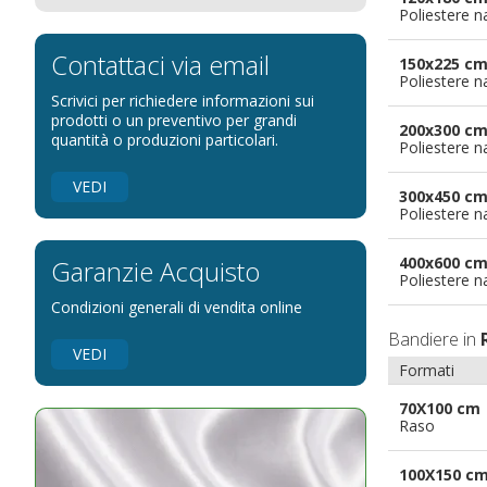
Poliestere n
Bandiere per eventi religiosi
Bandiere per enti pubblici
Contattaci via email
150x225 c
Poliestere n
Bandiere per ambasciate
Scrivici per richiedere informazioni sui
Bandiere per riserve naturali e parchi
prodotti o un preventivo per grandi
200x300 c
quantità o produzioni particolari.
Poliestere n
Bandiere per musicisti
Bandiere per feste
VEDI
300x450 c
Bandiere Militari e della Marina
Poliestere n
pennoni per bandiere
400x600 c
Garanzie Acquisto
Poliestere n
Condizioni generali di vendita online
Bandiere in
VEDI
Formati
70X100 cm
Raso
100X150 c