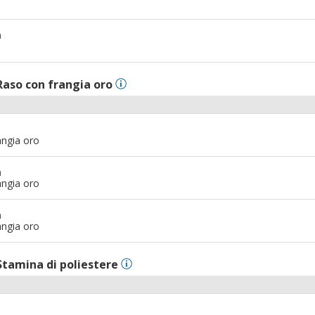
m
Raso con frangia oro
angia oro
m
angia oro
m
angia oro
Stamina di poliestere