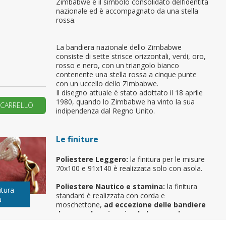
Zimbabwe è il simbolo consolidato dell’identità
nazionale ed è accompagnato da una stella
primo ordine?
rossa.
La bandiera nazionale dello Zimbabwe
REA UN NUOVO ACCOUNT
consiste di sette strisce orizzontali, verdi, oro,
rosso e nero, con un triangolo bianco
contenente una stella rossa a cinque punte
con un uccello dello Zimbabwe.
Il disegno attuale è stato adottato il 18 aprile
1980, quando lo Zimbabwe ha vinto la sua
 CARRELLO
indipendenza dal Regno Unito.
Le finiture
Poliestere Leggero:
la finitura per le misure
70x100 e 91x140 è realizzata solo con asola.
Poliestere Nautico e stamina:
la finitura
itura
standard è realizzata con corda e
a
moschettone,
ad eccezione delle bandiere
da gara, da spiaggia, da barca e da
sbandieratore
. Per richiedere una finitura