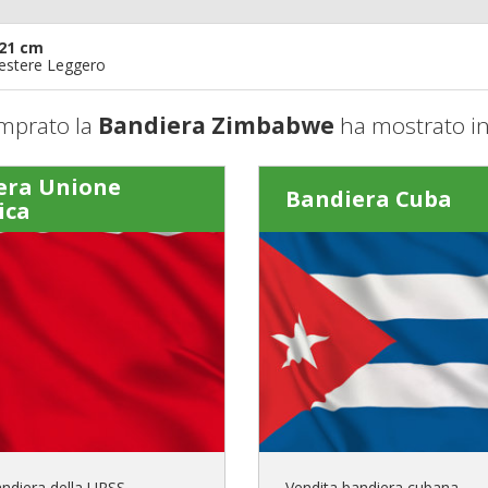
21 cm
iestere Leggero
mprato la
Bandiera Zimbabwe
ha mostrato in
era Unione
Bandiera Cuba
ica
andiera della URSS
Vendita bandiera cubana