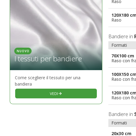
Raso
120X180 c
Raso
Bandiere in
Formati
NUOVO
70X100 cm
I tessuti per bandiere
Raso con fr
100X150 c
Come scegliere il tessuto per una
Raso con fr
bandiera
120X180 c
VEDI
Raso con fr
Bandiere in
Formati
20x30 cm