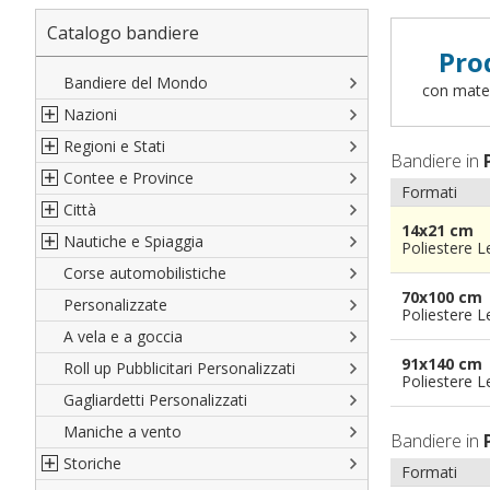
Catalogo bandiere
Pro
Bandiere del Mondo
con materi
Nazioni
Regioni e Stati
Nord America
Bandiere in
Contee e Province
Sud America
Regioni italiane
Formati
Città
Europa
Territori Italiani
Cantoni Svizzeri
14x21 cm
Nautiche e Spiaggia
Africa
Stati USA
Province Italiane
Città Italiane
Poliestere 
Corse automobilistiche
Asia
Francesi
Province Spagnole
Città spagnole
Militari e Mercantili
70x100 cm
Personalizzate
Oceania
Spagnole
Francia d'oltremare
Città francesi
Codice internazionale nautico
Poliestere 
A vela e a goccia
Austriache
Territori britannici d'oltremare
Città del mondo
Gran Pavese
91x140 cm
Roll up Pubblicitari Personalizzati
Tedesche
Varie Province del Mondo
Da spiaggia
Poliestere 
Gagliardetti Personalizzati
Regioni varie
Di cortesia
Maniche a vento
Bandiere in
Storiche
Formati