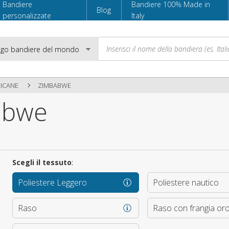
Bandiere
Bandiere 100% Made in
Blog
personalizzate
Italy
RICANE
ZIMBABWE
abwe
Email
Password
Scegli il tessuto
:
Poliestere Leggero
Poliestere nautico
Accedi
Raso
Raso con frangia or