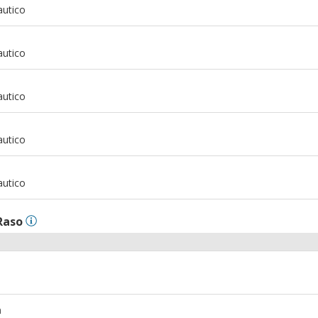
autico
m
autico
m
autico
m
autico
m
autico
Raso
m