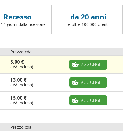
differente (cappio con corda, canotto, anelli,
fettucce, ganci o altro, potete scrivere a
info@bandiere.it).
Recesso
da 20 anni
 14 giorni dalla ricezione
e oltre 100.000 clienti
Prezzo cda
5,00 €
AGGIUNGI
(IVA inclusa)
13,00 €
AGGIUNGI
(IVA inclusa)
15,00 €
AGGIUNGI
(IVA inclusa)
Prezzo cda