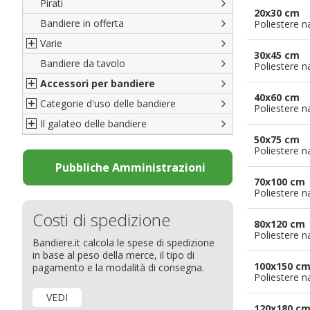
Pirati
Italiane
20x30 cm
Bandiere in offerta
Porte di Milano
Poliestere n
Varie
Francesi
30x45 cm
Bandiere da tavolo
Americane
Bandiere del CICAP - Think Deep
Poliestere n
Accessori per bandiere
Britanniche
Bandiere di Orgoglio Bresciano
40x60 cm
Categorie d'uso delle bandiere
Resto del Mondo
Organizzazioni internazionali
Accessori per bandiere
Poliestere n
Il galateo delle bandiere
Diplomatiche
Accessori per bandiere da tavolo
Bandiere segnavento
50x75 cm
Bandiere LGBTQ+
Bandiere pubblicitarie
Il Glossario
Poliestere n
Bandiere Pubblicitarie
Bandiere per sbandieratori
La bandiera
Pubbliche Amministrazioni
70x100 cm
Natale e altre festività
Bandiere per barche
Come disporre le bandiere
Poliestere n
Bandiere etniche e religiose
Bandiere per hotel
Dimensioni delle bandiere
Costi di spedizione
Bandiere per eventi
Come piegare il tricolore
80x120 cm
Poliestere n
Bandiere.it calcola le spese di spedizione
Bandiere per biciclette
in base al peso della merce, il tipo di
Bandiere per autosaloni
100x150 c
pagamento e la modalità di consegna.
Poliestere n
Bandiere per negozi
VEDI
Bandiere Palio
120x180 c