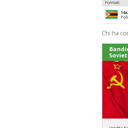
Formati
14x
Pol
Chi ha co
Bandi
Soviet
Vendita b