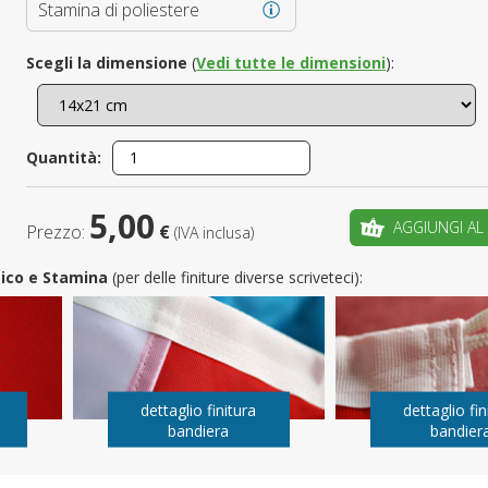
Stamina di poliestere
È il tuo 
Scegli la dimensione
(
Vedi tutte le dimensioni
):
C
Quantità:
5,00
AGGIUNGI AL
Prezzo:
€
(IVA inclusa)
utico e Stamina
(per delle finiture diverse scriveteci):
dettaglio finitura
dettaglio fin
bandiera
bandier