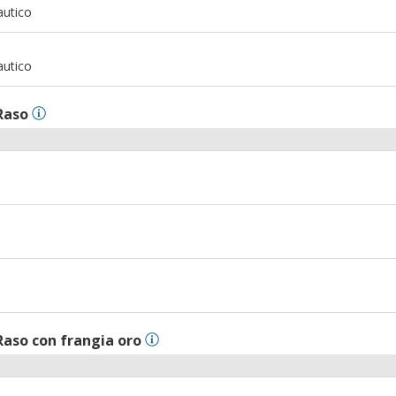
autico
m
autico
Raso
m
m
Raso con frangia oro