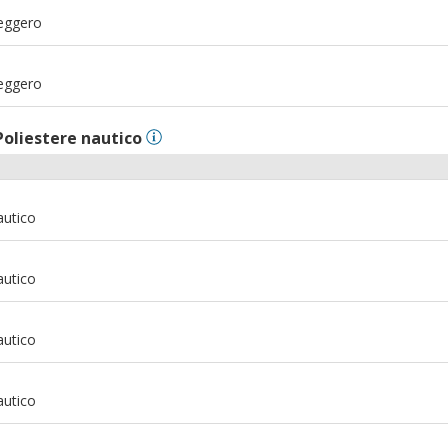
m
Leggero
m
Leggero
Poliestere nautico
autico
autico
autico
autico
m