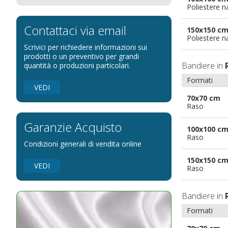
Poliestere n
Bandiere per eventi religiosi
Bandiere per enti pubblici
Contattaci via email
150x150 c
Poliestere n
Bandiere per ambasciate
Scrivici per richiedere informazioni sui
Bandiere per riserve naturali e parchi
prodotti o un preventivo per grandi
Bandiere in
quantità o produzioni particolari.
Bandiere per musicisti
Formati
Bandiere per feste
VEDI
70x70 cm
Bandiere Militari e della Marina
Raso
pennoni per bandiere
Garanzie Acquisto
100x100 c
Raso
Condizioni generali di vendita online
150x150 c
VEDI
Raso
Bandiere in
Formati