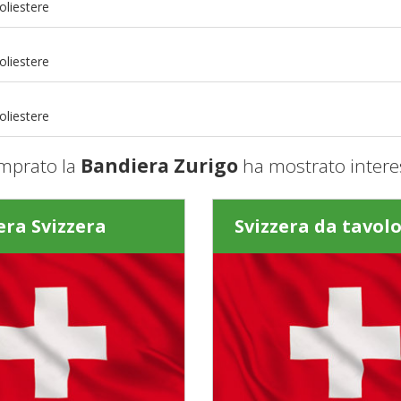
oliestere
m
oliestere
m
oliestere
mprato la
Bandiera Zurigo
ha mostrato intere
ra Svizzera
Svizzera da tavol