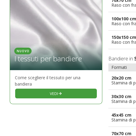
70x70 cm
Raso con fr
100x100 c
Raso con fr
150x150 c
Raso con fr
NUOVO
I tessuti per bandiere
Bandiere in
Formati
Come scegliere il tessuto per una
20x20 cm
Stamina di p
bandiera
VEDI
30x30 cm
Stamina di p
45x45 cm
Stamina di p
70x70 cm