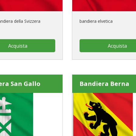
ndiera della Svizzera
bandiera elvetica
Acquista
Acquista
era San Gallo
Bandiera Berna