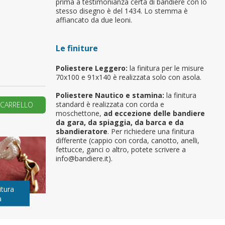
prima a testimonianza certa di bandiere con lo
stesso disegno è del 1434. Lo stemma è
primo ordine?
affiancato da due leoni.
Le finiture
REA UN NUOVO ACCOUNT
Poliestere Leggero:
la finitura per le misure
70x100 e 91x140 è realizzata solo con asola.
Poliestere Nautico e stamina:
la finitura
standard è realizzata con corda e
 CARRELLO
moschettone,
ad eccezione delle bandiere
da gara, da spiaggia, da barca e da
sbandieratore
. Per richiedere una finitura
differente (cappio con corda, canotto, anelli,
fettucce, ganci o altro, potete scrivere a
info@bandiere.it).
itura
a