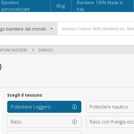
Bandiere
Bandiere 100% Made in
Blog
personalizzate
Italy
NTONI SVIZZERI
ZURIGO
o
Email
Password
Scegli il tessuto
:
Poliestere Leggero
Poliestere nautico
Accedi
Raso
Raso con frangia or