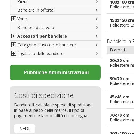
Pirati
Italiane
100x100 c
Poliestere 
Bandiere in offerta
Porte di Milano
Varie
Francesi
150x150 c
Poliestere 
Bandiere da tavolo
Americane
Bandiere del CICAP - Think Deep
Accessori per bandiere
Britanniche
Bandiere di Orgoglio Bresciano
Bandiere in
Categorie d'uso delle bandiere
Resto del Mondo
Organizzazioni internazionali
Accessori per bandiere
Formati
Il galateo delle bandiere
Diplomatiche
Accessori per bandiere da tavolo
Bandiere segnavento
20x20 cm
Bandiere LGBTQ+
Bandiere pubblicitarie
Il Glossario
Poliestere n
Bandiere Pubblicitarie
Bandiere per sbandieratori
La bandiera
Pubbliche Amministrazioni
30x30 cm
Natale e altre festività
Bandiere per barche
Come disporre le bandiere
Poliestere n
Bandiere etniche e religiose
Bandiere per hotel
Dimensioni delle bandiere
Costi di spedizione
Bandiere per eventi
Come piegare il tricolore
45x45 cm
Poliestere n
Bandiere.it calcola le spese di spedizione
Bandiere per biciclette
in base al peso della merce, il tipo di
Bandiere per autosaloni
70x70 cm
pagamento e la modalità di consegna.
Poliestere n
Bandiere per negozi
VEDI
Bandiere Palio
100x100 c