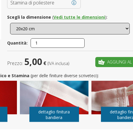
Stamina di poliestere
È il tuo 
Scegli la dimensione
(
Vedi tutte le dimensioni
):
C
Quantità:
5,00
AGGIUNGI AL
Prezzo:
€
(IVA inclusa)
utico e Stamina
(per delle finiture diverse scriveteci):
dettaglio finitura
dettaglio fin
bandiera
bandier