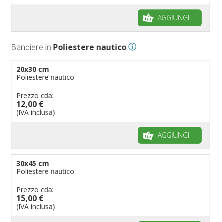
Bandiere per autosaloni
AGGIUNGI
Bandiere per negozi
Bandiere Palio
Bandiere in
Poliestere nautico
Bandiere per eventi religiosi
Bandiere per enti pubblici
20x30 cm
Poliestere nautico
Bandiere per ambasciate
Bandiere per riserve naturali e parchi
Prezzo cda:
12,00 €
Bandiere per musicisti
(IVA inclusa)
Bandiere per feste
AGGIUNGI
Bandiere Militari e della Marina
pennoni per bandiere
30x45 cm
Poliestere nautico
Prezzo cda:
15,00 €
(IVA inclusa)