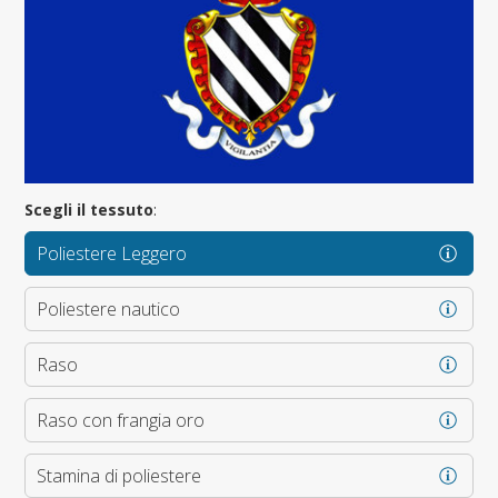
Scegli il tessuto
:
Poliestere Leggero
Poliestere nautico
Raso
Raso con frangia oro
Stamina di poliestere