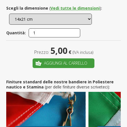
Scegli la dimensione
(
Vedi tutte le dimensioni
):
Quantità:
5,00
Prezzo:
€
(IVA inclusa)
AGGIUNGI AL CARRELLO
Finiture standard delle nostre bandiere in Poliestere
nautico e Stamina
(per delle finiture diverse scriveteci):