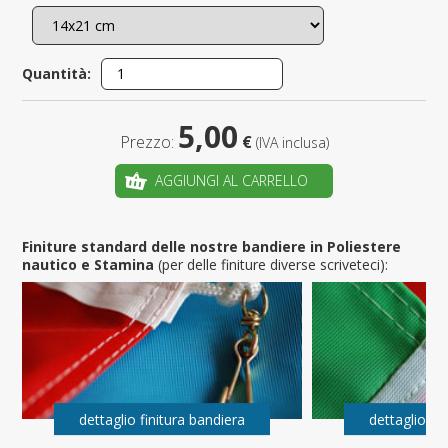
Quantità:
5,00
Prezzo:
€
(IVA inclusa)
AGGIUNGI AL CARRELLO
Finiture standard delle nostre bandiere in Poliestere
nautico e Stamina
(per delle finiture diverse scriveteci):
dettaglio finitura bandiera
dettaglio fi