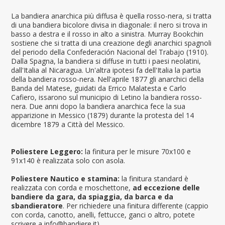
La bandiera anarchica più diffusa è quella rosso-nera, si tratta
di una bandiera bicolore divisa in diagonale: il nero si trova in
basso a destra e il rosso in alto a sinistra. Murray Bookchin
sostiene che si tratta di una creazione degli anarchici spagnoli
del periodo della Confederación Nacional del Trabajo (1910).
Dalla Spagna, la bandiera si diffuse in tutti i paesi neolatini,
dall'Italia al Nicaragua. Un'altra ipotesi fa dell'Italia la partia
della bandiera rosso-nera. Nell'aprile 1877 gli anarchici della
Banda del Matese, guidati da Errico Malatesta e Carlo
Cafiero, issarono sul municipio di Letino la bandiera rosso-
nera. Due anni dopo la bandiera anarchica fece la sua
apparizione in Messico (1879) durante la protesta del 14
dicembre 1879 a Città del Messico.
Poliestere Leggero:
la finitura per le misure 70x100 e
91x140 è realizzata solo con asola.
Poliestere Nautico e stamina:
la finitura standard è
realizzata con corda e moschettone,
ad eccezione delle
bandiere da gara, da spiaggia, da barca e da
sbandieratore
. Per richiedere una finitura differente (cappio
con corda, canotto, anelli, fettucce, ganci o altro, potete
scrivere a info@bandiere.it).