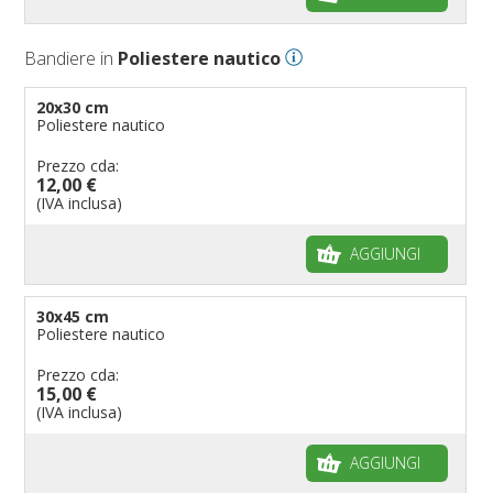
Bandiere per negozi
Bandiere Palio
Bandiere in
Poliestere nautico
Bandiere per eventi religiosi
Bandiere per enti pubblici
20x30 cm
Poliestere nautico
Bandiere per ambasciate
Bandiere per riserve naturali e parchi
Prezzo cda:
12,00 €
Bandiere per musicisti
(IVA inclusa)
Bandiere per feste
AGGIUNGI
Bandiere Militari e della Marina
pennoni per bandiere
30x45 cm
Poliestere nautico
Prezzo cda:
15,00 €
(IVA inclusa)
AGGIUNGI