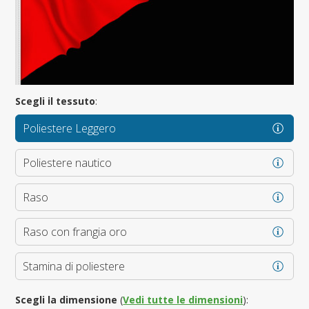
Scegli il tessuto
:
Poliestere Leggero
Poliestere nautico
Raso
Raso con frangia oro
Stamina di poliestere
Scegli la dimensione
(
Vedi tutte le dimensioni
):