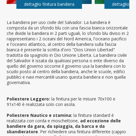
dettaglio finitura bandiera
dettaglio fi
La bandiera per uso civile del Salvador. La bandiera è
composta da un sfondo blu con una fascia bianca orizzontale
che divide la bandiera in 2 parti uguali, lo sfondo blu diviso in 2
rappresentano i 2 oceani del Nord America, l'oceano pacifico
e l'oceano atlantico, al centro della bandiera sulla fascia
bianca è presente la scritta d'oro "Dios Union Libertad"
tradotta da spagnolo in Dio Unione Liberta. La bandiera civile
del Salvador è issata da qualsiasi persona o ente diverso da
quello del governo siccome il governo usa la bandiera con lo
scudo posto al centro della bandiera, anche le scuole, edifici
pubblici e navi mercantili usano questa bandiera e non quella
governativa.
Poliestere Leggero:
la finitura per le misure 70x100 e
91x140 è realizzata solo con asola.
Poliestere Nautico e stamina:
la finitura standard è
realizzata con corda e moschettone,
ad eccezione delle
bandiere da gara, da spiaggia, da barca e da
sbandieratore
. Per richiedere una finitura differente (cappio