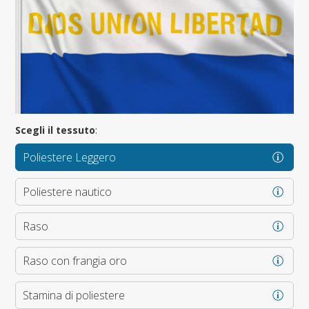
Scegli il tessuto
:
Poliestere Leggero
Poliestere nautico
Raso
Raso con frangia oro
Stamina di poliestere