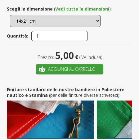
Scegli la dimensione
(
Vedi tutte le dimensioni
):
Quantità:
5,00
Prezzo:
€
(IVA inclusa)
AGGIUNGI AL CARRELLO
Finiture standard delle nostre bandiere in Poliestere
nautico e Stamina
(per delle finiture diverse scriveteci):