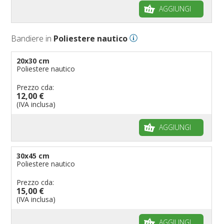
AGGIUNGI
Bandiere per negozi
Bandiere Palio
Bandiere in
Poliestere nautico
Bandiere per eventi religiosi
Bandiere per enti pubblici
20x30 cm
Poliestere nautico
Bandiere per ambasciate
Bandiere per riserve naturali e parchi
Prezzo cda:
12,00 €
Bandiere per musicisti
(IVA inclusa)
Bandiere per feste
AGGIUNGI
Bandiere Militari e della Marina
pennoni per bandiere
30x45 cm
Poliestere nautico
Prezzo cda:
15,00 €
(IVA inclusa)
AGGIUNGI