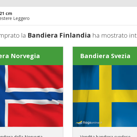
21 cm
iestere Leggero
mprato la
Bandiera Finlandia
ha mostrato int
era Norvegia
Bandiera Svezia
andiera della Norvegia
Vendita bandiera svedese