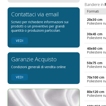
Bandiere in
Bandiere per eventi religiosi
Formati
Bandiere per enti pubblici
Contattaci via email
Bandiere per ambasciate
20x30 cm
Scrivici per richiedere informazioni sui
Poliestere n
Bandiere per riserve naturali e parchi
prodotti o un preventivo per grandi
quantità o produzioni particolari.
Bandiere per musicisti
30x45 cm
Poliestere n
Bandiere per feste
VEDI
Bandiere Militari e della Marina
40x60 cm
Poliestere n
pennoni per bandiere
Garanzie Acquisto
50x75 cm
Poliestere n
Condizioni generali di vendita online
VEDI
70x100 cm
Poliestere n
80x120 cm
Poliestere n