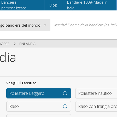
Bandiere
Bandiere 100% Made in
Blog
personalizzate
Italy
ROPEE
FINLANDIA
dia
Email
Password
Scegli il tessuto
:
Poliestere Leggero
Poliestere nautico
Accedi
Raso
Raso con frangia or