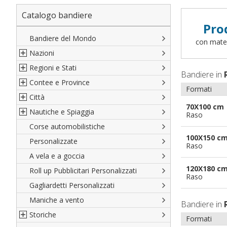
Catalogo bandiere
Pro
Bandiere del Mondo
con materi
Nazioni
Regioni e Stati
Nord America
Bandiere in
Contee e Province
Sud America
Regioni italiane
Formati
Città
Europa
Territori Italiani
Cantoni Svizzeri
70X100 cm
Nautiche e Spiaggia
Africa
Stati USA
Province Italiane
Città Italiane
Raso
Corse automobilistiche
Asia
Francesi
Province Spagnole
Città spagnole
Militari e Mercantili
100X150 c
Personalizzate
Oceania
Spagnole
Francia d'oltremare
Città francesi
Codice internazionale nautico
Raso
A vela e a goccia
Austriache
Territori britannici d'oltremare
Città del mondo
Gran Pavese
120X180 c
Roll up Pubblicitari Personalizzati
Tedesche
Varie Province del Mondo
Da spiaggia
Raso
Gagliardetti Personalizzati
Regioni varie
Di cortesia
Maniche a vento
Bandiere in
Storiche
Formati