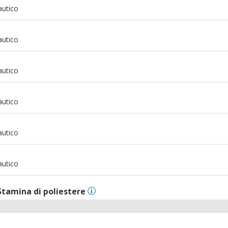
m
autico
m
autico
m
autico
m
autico
m
autico
m
autico
Stamina di poliestere