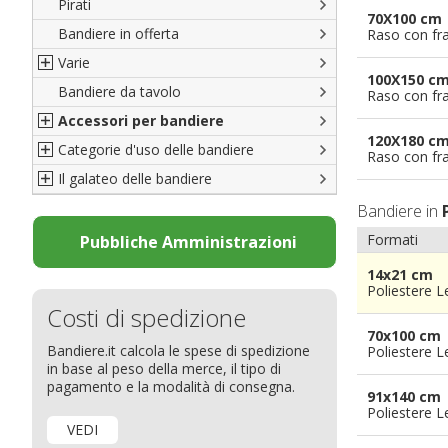
Pirati
Italiane
70X100 cm
Bandiere in offerta
Porte di Milano
Raso con fr
Varie
Francesi
100X150 c
Bandiere da tavolo
Americane
Bandiere del CICAP - Think Deep
Raso con fr
Accessori per bandiere
Britanniche
Bandiere di Orgoglio Bresciano
120X180 c
Categorie d'uso delle bandiere
Resto del Mondo
Organizzazioni internazionali
Accessori per bandiere
Raso con fr
Il galateo delle bandiere
Diplomatiche
Accessori per bandiere da tavolo
Bandiere segnavento
Bandiere LGBTQ+
Bandiere pubblicitarie
Il Glossario
Bandiere in
Bandiere Pubblicitarie
Bandiere per sbandieratori
La bandiera
Formati
Pubbliche Amministrazioni
Natale e altre festività
Bandiere per barche
Come disporre le bandiere
14x21 cm
Poliestere 
Bandiere etniche e religiose
Bandiere per hotel
Dimensioni delle bandiere
Costi di spedizione
Bandiere per eventi
Come piegare il tricolore
70x100 cm
Bandiere.it calcola le spese di spedizione
Poliestere 
Bandiere per biciclette
in base al peso della merce, il tipo di
Bandiere per autosaloni
pagamento e la modalità di consegna.
91x140 cm
Bandiere per negozi
Poliestere 
VEDI
Bandiere Palio