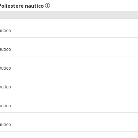
Poliestere nautico
autico
autico
autico
autico
autico
autico