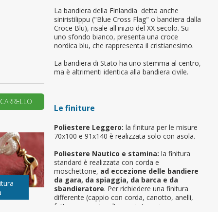
La bandiera della Finlandia detta anche
primo ordine?
siniristilippu ("Blue Cross Flag" o bandiera dalla
Croce Blu), risale all'inizio del XX secolo. Su
uno sfondo bianco, presenta una croce
nordica blu, che rappresenta il cristianesimo.
REA UN NUOVO ACCOUNT
La bandiera di Stato ha uno stemma al centro,
ma è altrimenti identica alla bandiera civile.
 CARRELLO
Le finiture
Poliestere Leggero:
la finitura per le misure
70x100 e 91x140 è realizzata solo con asola.
Poliestere Nautico e stamina:
la finitura
standard è realizzata con corda e
moschettone,
ad eccezione delle bandiere
da gara, da spiaggia, da barca e da
itura
sbandieratore
. Per richiedere una finitura
a
differente (cappio con corda, canotto, anelli,
fettucce, ganci o altro, potete scrivere a
info@bandiere.it).