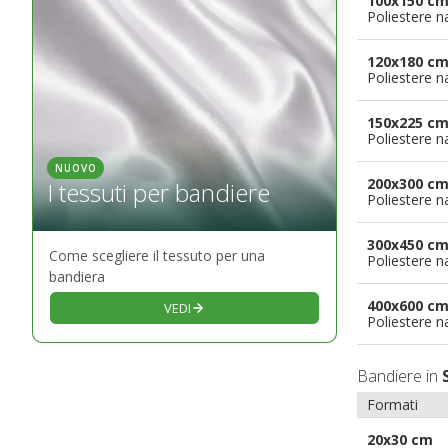
100x150 c
Poliestere n
120x180 c
Poliestere n
150x225 c
Poliestere n
NUOVO
200x300 c
I tessuti per bandiere
Poliestere n
300x450 c
Come scegliere il tessuto per una
Poliestere n
bandiera
400x600 c
VEDI
Poliestere n
Bandiere in
Formati
20x30 cm