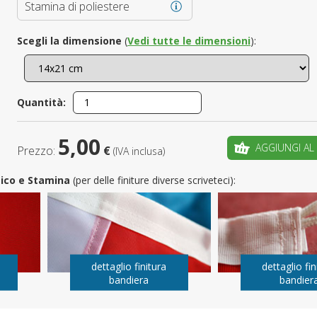
Stamina di poliestere
È il tuo 
Scegli la dimensione
(
Vedi tutte le dimensioni
):
C
Quantità:
5,00
AGGIUNGI AL
Prezzo:
€
(IVA inclusa)
utico e Stamina
(per delle finiture diverse scriveteci):
dettaglio finitura
dettaglio fin
bandiera
bandier