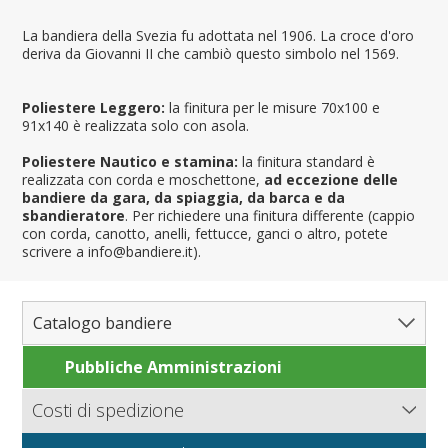
La bandiera della Svezia fu adottata nel 1906. La croce d'oro
deriva da Giovanni II che cambiò questo simbolo nel 1569.
Poliestere Leggero:
la finitura per le misure 70x100 e
91x140 è realizzata solo con asola.
Poliestere Nautico e stamina:
la finitura standard è
realizzata con corda e moschettone,
ad eccezione delle
bandiere da gara, da spiaggia, da barca e da
sbandieratore
. Per richiedere una finitura differente (cappio
con corda, canotto, anelli, fettucce, ganci o altro, potete
scrivere a info@bandiere.it).
Catalogo bandiere
Pubbliche Amministrazioni
Bandiere del Mondo
Nazioni
Costi di spedizione
Regioni e Stati
Nord America
Bandiere.it calcola le spese di spedizione in base al peso