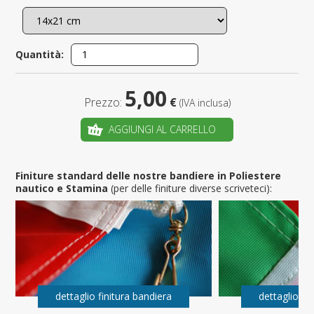
Quantità:
5,00
Prezzo:
€
(IVA inclusa)
AGGIUNGI AL CARRELLO
Finiture standard delle nostre bandiere in Poliestere
nautico e Stamina
(per delle finiture diverse scriveteci):
dettaglio finitura bandiera
dettaglio fi