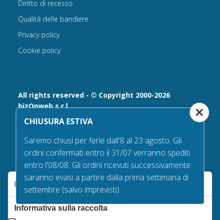
Diritto di recesso
Qualità delle bandiere
Privacy policy
Cookie policy
All rights reserved - © Copyright 2000-2026
bizOnweb s.r.l
CHIUSURA ESTIVA
Via Fratelli Bandiera 18, 25122 - Brescia, Italia
P.IVA 02232630984 - Iscrizione presso la Camera di
Saremo chiusi per ferie dall'8 al 23 agosto. Gli
Commercio di Brescia,
ordini confermati entro il 31/07 verranno spediti
n° REA 432569 Capitale sociale versato Euro 25.000,00.
entro l'08/08. Gli ordini ricevuti successivamente
Tel +39.030 6394506
saranno evasi a partire dalla prima settimana di
Le tue preferenze relative alla privacy
Email:
info@bandiere.it
settembre (salvo imprevisti).
PEC
bizonweb@mailcertiﬁcatapec.it
Informativa sulla raccolta