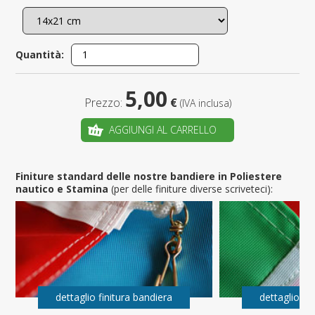
Quantità:
5,00
Prezzo:
€
(IVA inclusa)
AGGIUNGI AL CARRELLO
Finiture standard delle nostre bandiere in Poliestere
nautico e Stamina
(per delle finiture diverse scriveteci):
dettaglio finitura bandiera
dettaglio fi