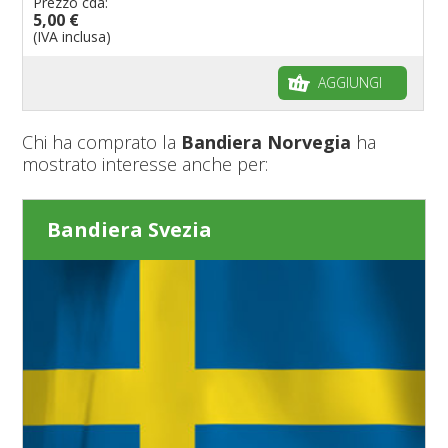
Prezzo cda:
5,00 €
(IVA inclusa)
AGGIUNGI
Chi ha comprato la
Bandiera Norvegia
ha
mostrato interesse anche per:
Bandiera Svezia