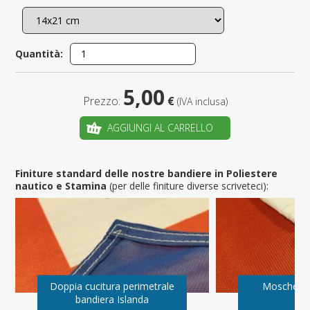
Quantità:
5,00
Prezzo:
€
(IVA inclusa)
AGGIUNGI AL CARRELLO
Finiture standard delle nostre bandiere in Poliestere
nautico e Stamina
(per delle finiture diverse scriveteci):
Doppia cucitura perimetrale
Moschetto
bandiera Islanda
Is