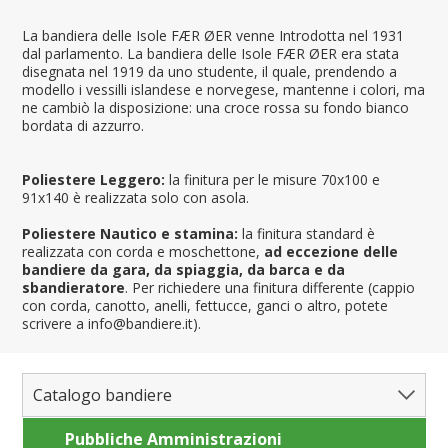
La bandiera delle Isole FÆR ØER venne Introdotta nel 1931
dal parlamento. La bandiera delle Isole FÆR ØER era stata
disegnata nel 1919 da uno studente, il quale, prendendo a
modello i vessilli islandese e norvegese, mantenne i colori, ma
ne cambiò la disposizione: una croce rossa su fondo bianco
bordata di azzurro.
Poliestere Leggero:
la finitura per le misure 70x100 e
91x140 è realizzata solo con asola.
Poliestere Nautico e stamina:
la finitura standard è
realizzata con corda e moschettone,
ad eccezione delle
bandiere da gara, da spiaggia, da barca e da
sbandieratore
. Per richiedere una finitura differente (cappio
con corda, canotto, anelli, fettucce, ganci o altro, potete
scrivere a info@bandiere.it).
Catalogo bandiere
Pubbliche Amministrazioni
Bandiere del Mondo