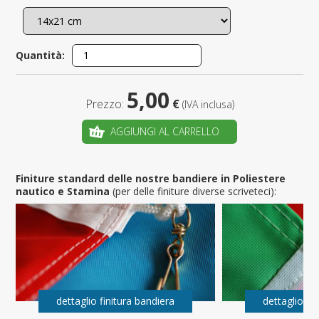
Quantità:
5,00
Prezzo:
€
(IVA inclusa)
AGGIUNGI AL CARRELLO
Finiture standard delle nostre bandiere in Poliestere
nautico e Stamina
(per delle finiture diverse scriveteci):
dettaglio finitura bandiera
dettaglio fi