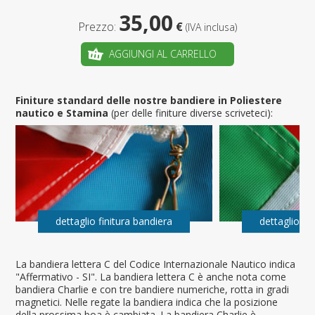
35,00
Prezzo:
€
(IVA inclusa)
AGGIUNGI AL CARRELLO
Finiture standard delle nostre bandiere in Poliestere
nautico e Stamina
(per delle finiture diverse scriveteci):
dettaglio finitura bandiera
dettaglio fi
La bandiera lettera C del Codice Internazionale Nautico indica
"Affermativo - SI". La bandiera lettera C è anche nota come
bandiera Charlie e con tre bandiere numeriche, rotta in gradi
magnetici. Nelle regate la bandiera indica che la posizione
della prossima boa è cambiata. La bandiera Charlie è