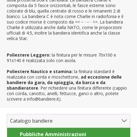
composta da 5 fasce orizzontali, le fasce esterne sono
colorate di blu, quella centrate di rosso e le rimanenti 2 di
bianco. La bandiera C è nota come Charlie in radiofonia e il
suo codice morse è composto da << − · − · >>. La bandiera
Charlie è utilizzata anche dalla NATO, come le proporzioni
ufficiali di 4:5, inoltre la bandiera identifica anche la classe
velica Star.
Poliestere Leggero:
la finitura per le misure 70x100 e
91x140 è realizzata solo con asola.
Poliestere Nautico e stamina:
la finitura standard è
realizzata con corda e moschettone,
ad eccezione delle
bandiere da gara, da spiaggia, da barca e da
sbandieratore
. Per richiedere una finitura differente (cappio
con corda, canotto, anelli, fettucce, ganci o altro, potete
scrivere a info@bandiere.it).
Catalogo bandiere
Pubbliche Amministrazioni
Bandiere del Mondo