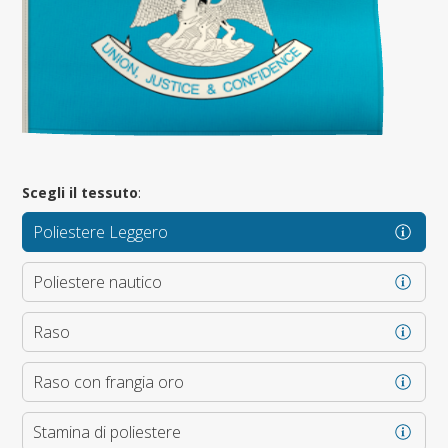
Scegli il tessuto
:
Poliestere Leggero
Poliestere nautico
Raso
Raso con frangia oro
Stamina di poliestere