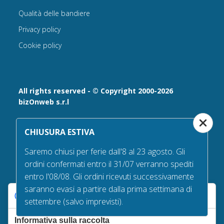
Qualità delle bandiere
Privacy policy
Cookie policy
All rights reserved - © Copyright 2000-2026
bizOnweb s.r.l
Via Fratelli Bandiera 18, 25122 - Brescia, Italia
CHIUSURA ESTIVA
P.IVA 02232630984 - Iscrizione presso la Camera di
Commercio di Brescia,
Saremo chiusi per ferie dall'8 al 23 agosto. Gli
n° REA 432569 Capitale sociale versato Euro 25.000,00.
ordini confermati entro il 31/07 verranno spediti
Tel +39.030 6394506
entro l'08/08. Gli ordini ricevuti successivamente
Email:
info@bandiere.it
saranno evasi a partire dalla prima settimana di
PEC
bizonweb@mailcertiﬁcatapec.it
Le tue preferenze relative alla privacy
settembre (salvo imprevisti).
Informativa sulla raccolta