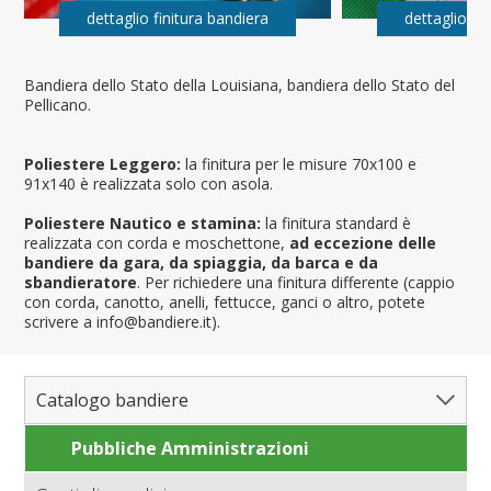
dettaglio finitura bandiera
dettaglio fi
Bandiera dello Stato della Louisiana, bandiera dello Stato del
Pellicano.
Poliestere Leggero:
la finitura per le misure 70x100 e
91x140 è realizzata solo con asola.
Poliestere Nautico e stamina:
la finitura standard è
realizzata con corda e moschettone,
ad eccezione delle
bandiere da gara, da spiaggia, da barca e da
sbandieratore
. Per richiedere una finitura differente (cappio
con corda, canotto, anelli, fettucce, ganci o altro, potete
scrivere a info@bandiere.it).
Catalogo bandiere
Pubbliche Amministrazioni
Bandiere del Mondo
Nazioni