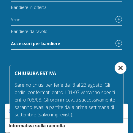
Bandiere in offerta
Varie
Bandiere da tavolo
Accessori per bandiere
Catalogo completo accessori
CHIUSURA ESTIVA
Catalogo completo accessori
Saremo chiusi per ferie dall'8 al 23 agosto. Gli
ordini confermati entro il 31/07 verranno spediti
Accessori per interno
entro l'08/08. Gli ordini ricevuti successivamente
Accessori per esterno
saranno evasi a partire dalla prima settimana di
Le tue preferenze relative alla privacy
settembre (salvo imprevisti).
Accessori bandiere da tavolo
Informativa sulla raccolta
Accessori per sbandieratori