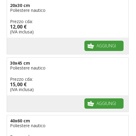
Bandiere per enti pubblici
20x30 cm
Poliestere nautico
Bandiere per ambasciate
Bandiere per riserve naturali e parchi
Prezzo cda:
12,00 €
Bandiere per musicisti
(IVA inclusa)
Bandiere per feste
AGGIUNGI
Bandiere Militari e della Marina
pennoni per bandiere
30x45 cm
Poliestere nautico
Prezzo cda:
15,00 €
(IVA inclusa)
AGGIUNGI
40x60 cm
Poliestere nautico