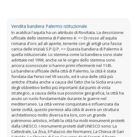
Vendita bandiera Palermo istituzionale
In araldica l'aquila ha un attributo di Rivoltata. La descrizione
ufficiale dello stemma di Palermo è: << Di rosso all'aquila
romana d'oro ad ali aperte, tenente con gli artigli una fascia
carica delle iniziali S.P.Q.P. >> Questa bandiera di Palermo è
quella istituzionale. Lo stemma come la bandiera sono state
adottate nel 1999, anche se le origini dello stemma sono
ancora sconosciute si hanno primi riferimenti nel 1145.
La bandiera ufficiale della città di Palermo, la città è stata
fondata dai Fenici nel VII secolo, ed è una delle città più
antiche d'Italia anche a causa del fatto che la Sicilia era uno
degli obbiettivo bellici più importanti dal punto di vista
strategico, a causa della sua posizione geografica, la città ha
avuto un ruolo fondamentale durante le guerre nel
mediterraneo. La città venne conquistata e influenzata da
tante civiltà, questo permise alla città di avere un struttura
architettonico molto diversa tra loro, con un grande
patrimonio artistico, infatti la città ha molti monumenti protetti
dalla UNESCO. I monumenti protetti dall'UNESCO sono: La
Cattedrale, La Zisa, Il Palazzo dei Normanni, La Chiesa di San