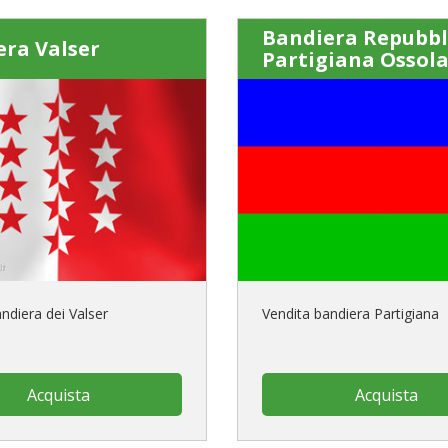
Bandiera Repubbl
era Valser
Partigiana Ossol
ndiera dei Valser
Vendita bandiera Partigiana
Acquista
Acquista