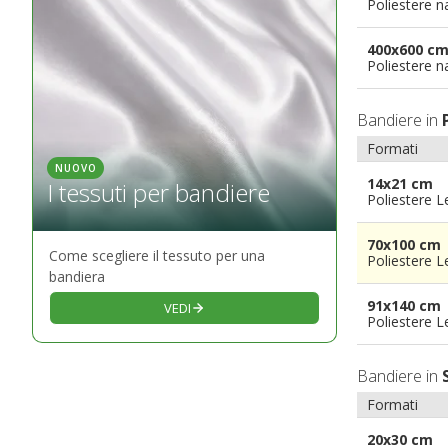
Poliestere n
400x600 c
Poliestere n
Bandiere in
Formati
NUOVO
14x21 cm
I tessuti per bandiere
Poliestere 
70x100 cm
Come scegliere il tessuto per una
Poliestere 
bandiera
91x140 cm
VEDI
Poliestere 
Bandiere in
Formati
20x30 cm