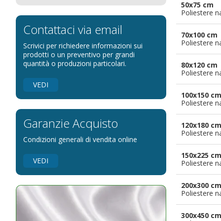
50x75 cm
Bandiere per eventi religiosi
Poliestere n
Bandiere per enti pubblici
Contattaci via email
70x100 cm
Bandiere per ambasciate
Poliestere n
Scrivici per richiedere informazioni sui
Bandiere per riserve naturali e parchi
prodotti o un preventivo per grandi
quantità o produzioni particolari.
80x120 cm
Bandiere per musicisti
Poliestere n
Bandiere per feste
VEDI
100x150 c
Bandiere Militari e della Marina
Poliestere n
pennoni per bandiere
Garanzie Acquisto
120x180 c
Poliestere n
Condizioni generali di vendita online
150x225 c
VEDI
Poliestere n
200x300 c
Poliestere n
300x450 c