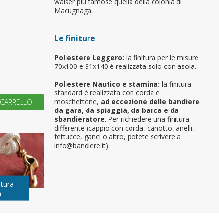
walser più famose quella della colonia di
Macugnaga.
primo ordine?
Le finiture
REA UN NUOVO ACCOUNT
Poliestere Leggero:
la finitura per le misure
70x100 e 91x140 è realizzata solo con asola.
Poliestere Nautico e stamina:
la finitura
standard è realizzata con corda e
moschettone,
ad eccezione delle bandiere
 CARRELLO
da gara, da spiaggia, da barca e da
sbandieratore
. Per richiedere una finitura
differente (cappio con corda, canotto, anelli,
fettucce, ganci o altro, potete scrivere a
info@bandiere.it).
itura
a