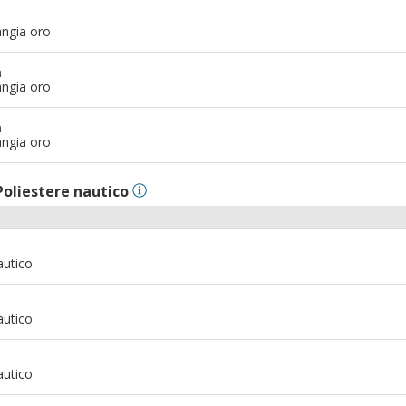
angia oro
m
angia oro
m
angia oro
Poliestere nautico
autico
autico
autico