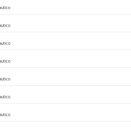
autico
autico
autico
m
autico
m
autico
m
autico
m
autico
m