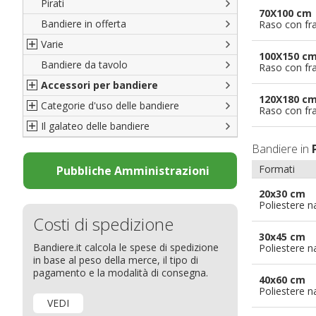
Pirati
Italiane
70X100 cm
Bandiere in offerta
Porte di Milano
Raso con fr
Varie
Francesi
100X150 c
Bandiere da tavolo
Americane
Bandiere del CICAP - Think Deep
Raso con fr
Accessori per bandiere
Britanniche
Bandiere di Orgoglio Bresciano
120X180 c
Categorie d'uso delle bandiere
Resto del Mondo
Organizzazioni internazionali
Accessori per bandiere
Raso con fr
Il galateo delle bandiere
Diplomatiche
Accessori per bandiere da tavolo
Bandiere segnavento
Bandiere LGBTQ+
Bandiere pubblicitarie
Il Glossario
Bandiere in
Bandiere Pubblicitarie
Bandiere per sbandieratori
La bandiera
Formati
Pubbliche Amministrazioni
Natale e altre festività
Bandiere per barche
Come disporre le bandiere
20x30 cm
Poliestere n
Bandiere etniche e religiose
Bandiere per hotel
Dimensioni delle bandiere
Costi di spedizione
Bandiere per eventi
Come piegare il tricolore
30x45 cm
Bandiere.it calcola le spese di spedizione
Poliestere n
Bandiere per biciclette
in base al peso della merce, il tipo di
Bandiere per autosaloni
pagamento e la modalità di consegna.
40x60 cm
Bandiere per negozi
Poliestere n
VEDI
Bandiere Palio