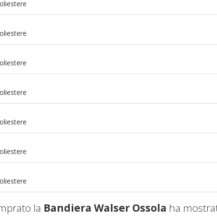
oliestere
oliestere
oliestere
oliestere
oliestere
m
oliestere
m
oliestere
mprato la
Bandiera Walser Ossola
ha mostrat