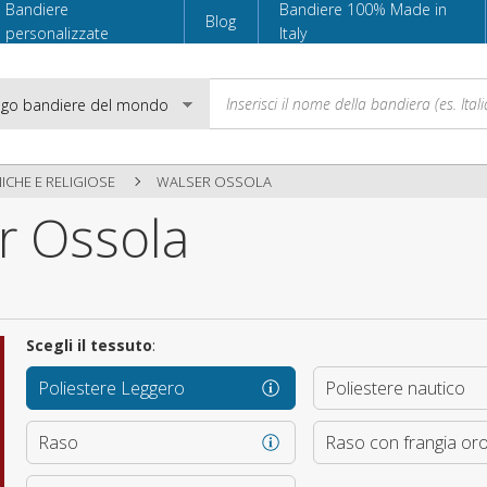
Bandiere
Bandiere 100% Made in
Blog
personalizzate
Italy
ICHE E RELIGIOSE
WALSER OSSOLA
r Ossola
Email
Password
Scegli il tessuto
:
Poliestere Leggero
Poliestere nautico
Accedi
Raso
Raso con frangia or