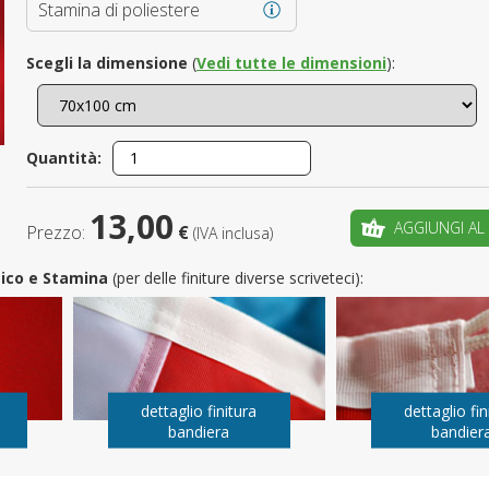
Stamina di poliestere
È il tuo 
Scegli la dimensione
(
Vedi tutte le dimensioni
):
C
Quantità:
13,00
AGGIUNGI AL
Prezzo:
€
(IVA inclusa)
utico e Stamina
(per delle finiture diverse scriveteci):
dettaglio finitura
dettaglio fin
bandiera
bandier