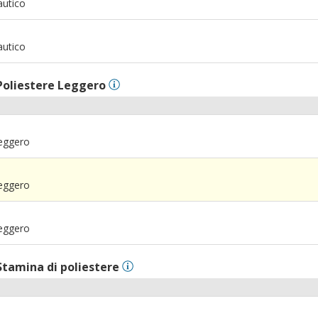
autico
m
autico
Poliestere Leggero
Leggero
Leggero
Leggero
Stamina di poliestere