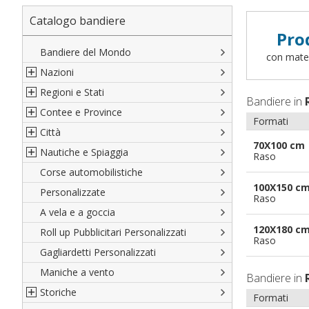
Catalogo bandiere
Pro
Bandiere del Mondo
con materi
Nazioni
Regioni e Stati
Nord America
Bandiere in
Contee e Province
Sud America
Regioni italiane
Formati
Città
Europa
Territori Italiani
Cantoni Svizzeri
70X100 cm
Nautiche e Spiaggia
Africa
Stati USA
Province Italiane
Città Italiane
Raso
Corse automobilistiche
Asia
Francesi
Province Spagnole
Città spagnole
Militari e Mercantili
100X150 c
Personalizzate
Oceania
Spagnole
Francia d'oltremare
Città francesi
Codice internazionale nautico
Raso
A vela e a goccia
Austriache
Territori britannici d'oltremare
Città del mondo
Gran Pavese
120X180 c
Roll up Pubblicitari Personalizzati
Tedesche
Varie Province del Mondo
Da spiaggia
Raso
Gagliardetti Personalizzati
Regioni varie
Di cortesia
Maniche a vento
Bandiere in
Storiche
Formati