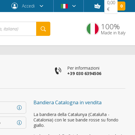
0,00
Accedi
0
€
100%
Made in Italy
Per informazioni
+39 030 6394506
Bandiera Catalogna in vendita
Password dimenticata?
La bandiera della Catalunya (Cataluña -
Catalonia) con le sue bande rosse su fondo
o
giallo.