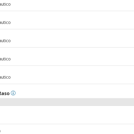
autico
m
autico
m
autico
m
autico
m
autico
Raso
m