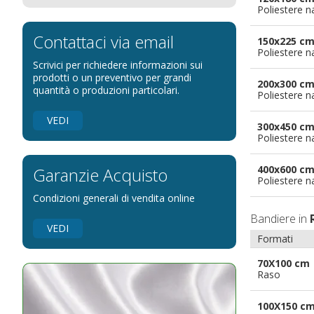
Poliestere n
Bandiere per eventi religiosi
Bandiere per enti pubblici
Contattaci via email
150x225 c
Poliestere n
Bandiere per ambasciate
Scrivici per richiedere informazioni sui
Bandiere per riserve naturali e parchi
prodotti o un preventivo per grandi
200x300 c
quantità o produzioni particolari.
Poliestere n
Bandiere per musicisti
Bandiere per feste
VEDI
300x450 c
Bandiere Militari e della Marina
Poliestere n
pennoni per bandiere
400x600 c
Garanzie Acquisto
Poliestere n
Condizioni generali di vendita online
Bandiere in
VEDI
Formati
70X100 cm
Raso
100X150 c