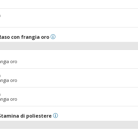
m
Raso con frangia oro
angia oro
m
angia oro
m
angia oro
Stamina di poliestere