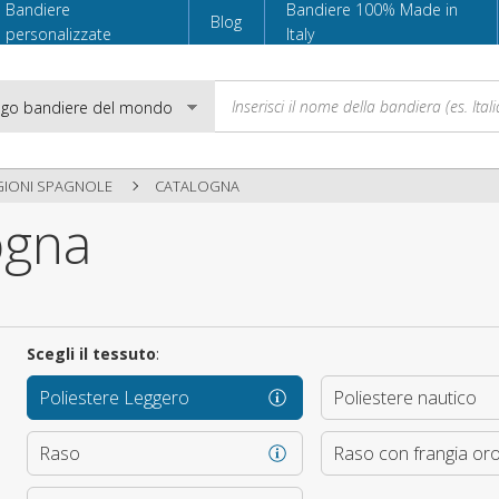
Bandiere
Bandiere 100% Made in
Blog
personalizzate
Italy
GIONI SPAGNOLE
CATALOGNA
ogna
Email
Password
Scegli il tessuto
:
Poliestere Leggero
Poliestere nautico
Accedi
Raso
Raso con frangia or