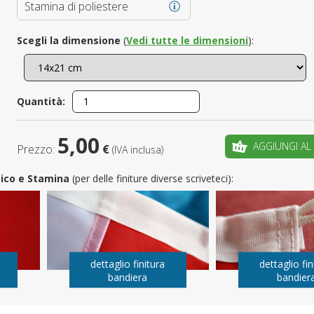
Stamina di poliestere
È il tuo 
Scegli la dimensione
(
Vedi tutte le dimensioni
):
C
Quantità:
5,00
AGGIUNGI AL
Prezzo:
€
(IVA inclusa)
utico e Stamina
(per delle finiture diverse scriveteci):
dettaglio finitura
dettaglio fin
bandiera
bandier