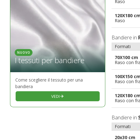
Raso
120X180 c
Raso
Bandiere in
Formati
NUOVO
70X100 cm
I tessuti per bandiere
Raso con fr
100X150 c
Come scegliere il tessuto per una
Raso con fr
bandiera
120X180 c
VEDI
Raso con fr
Bandiere in
Formati
20x30 cm