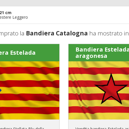
21 cm
iestere Leggero
mprato la
Bandiera Catalogna
ha mostrato in
Bandiera Estelad
era Estelada
aragonesa
ndiera Stellata Blu della
Vendita bandiera Estelada a