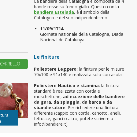
La bandiera della Catalogna è composta da 4
bande rosse su fondo giallo. Questo con la
primo ordine?
bandiera Estelada
, è il simbolo della
Catalogna e del suo indipendentismo.
11/09/1714
REA UN NUOVO ACCOUNT
Giornata nazionale della Catalogna, Diada
Nacional de Catalunya
Le finiture
 CARRELLO
Poliestere Leggero:
la finitura per le misure
70x100 e 91x140 è realizzata solo con asola.
Poliestere Nautico e stamina:
la finitura
standard è realizzata con corda e
moschettone,
ad eccezione delle bandiere
da gara, da spiaggia, da barca e da
sbandieratore
. Per richiedere una finitura
differente (cappio con corda, canotto, anelli,
itura
fettucce, ganci o altro, potete scrivere a
a
info@bandiere.it).