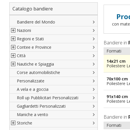
Catalogo bandiere
Pro
Bandiere del Mondo
con materi
Nazioni
Regioni e Stati
Nord America
Bandiere in
Contee e Province
Sud America
Regioni italiane
Formati
Città
Europa
Territori Italiani
Cantoni Svizzeri
14x21 cm
Nautiche e Spiaggia
Africa
Stati USA
Province Italiane
Città Italiane
Poliestere 
Corse automobilistiche
Asia
Francesi
Province Spagnole
Città spagnole
Militari e Mercantili
70x100 cm
Personalizzate
Oceania
Spagnole
Francia d'oltremare
Città francesi
Codice internazionale nautico
Poliestere 
A vela e a goccia
Austriache
Territori britannici d'oltremare
Città del mondo
Gran Pavese
91x140 cm
Roll up Pubblicitari Personalizzati
Tedesche
Varie Province del Mondo
Da spiaggia
Poliestere 
Gagliardetti Personalizzati
Regioni varie
Di cortesia
Maniche a vento
Bandiere in
Storiche
Formati