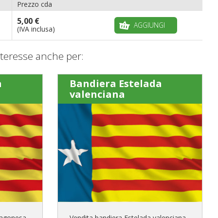
Prezzo cda
5,00 €
AGGIUNGI
(IVA inclusa)
teresse anche per:
a
Bandiera Estelada
valenciana
ragonesa
Vendita bandiera Estelada valenciana