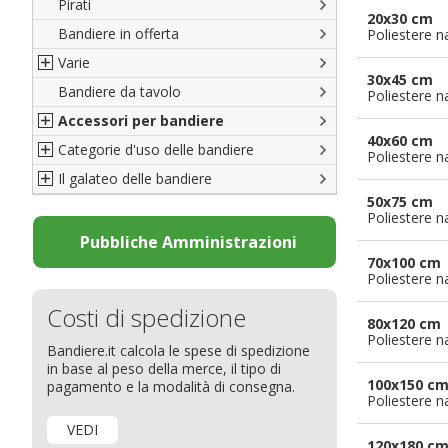
Pirati
Italiane
20x30 cm
Bandiere in offerta
Porte di Milano
Poliestere n
Varie
Francesi
30x45 cm
Bandiere da tavolo
Americane
Bandiere del CICAP - Think Deep
Poliestere n
Accessori per bandiere
Britanniche
Bandiere di Orgoglio Bresciano
40x60 cm
Categorie d'uso delle bandiere
Resto del Mondo
Organizzazioni internazionali
Accessori per bandiere
Poliestere n
Il galateo delle bandiere
Diplomatiche
Accessori per bandiere da tavolo
Bandiere segnavento
50x75 cm
Bandiere LGBTQ+
Bandiere pubblicitarie
Il Glossario
Poliestere n
Bandiere Pubblicitarie
Bandiere per sbandieratori
La bandiera
Pubbliche Amministrazioni
70x100 cm
Natale e altre festività
Bandiere per barche
Come disporre le bandiere
Poliestere n
Bandiere etniche e religiose
Bandiere per hotel
Dimensioni delle bandiere
Costi di spedizione
Bandiere per eventi
Come piegare il tricolore
80x120 cm
Poliestere n
Bandiere.it calcola le spese di spedizione
Bandiere per biciclette
in base al peso della merce, il tipo di
Bandiere per autosaloni
100x150 c
pagamento e la modalità di consegna.
Poliestere n
Bandiere per negozi
VEDI
Bandiere Palio
120x180 c