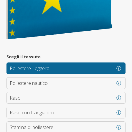
Scegli il tessuto
:
Poliestere Leggero
Poliestere nautico
Raso
Raso con frangia oro
Stamina di poliestere