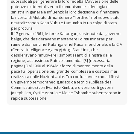
suoi soldati per generare la loro fedeltà. L'avversione delle
potenze occidentali verso il comunismo e l'ideologia di
sinistra in generale influenzò la loro decisione di finanziare
la ricerca di Mobutu di mantenere "l'ordine" nel nuovo stato
neutralizzando Kasa-Vubu e Lumumba in un colpo di stato
per procura.
Il 17 gennaio 1961, le forze Katangan, sostenute dal governo
belga, che desideravano mantenere i diritti minerari per
rame e diamanti nel Katanga e nel Kasai meridionale, e la CIA
(Central Intelligence Agency) degli Stati Uniti, che
desideravano rimuovere i simpatizzanti di sinistra dalla
regione, assassinato Patrice Lumumba. [3] [necessaria
pagina] Dal 1960 al 1964 lo sforzo di mantenimento della
pace fu l'operazione più grande, complessa e costosa mai
realizzata dalle Nazioni Unite. Tra confusione e caos diffusi,
un governo temporaneo guidato da tecnici (Collège des
Commissaires) con Evariste Kimba, e diversi corti governi
Joseph Ileo, Cyrille Adoula e Moise Tshombe subentrarono in
rapida successione.