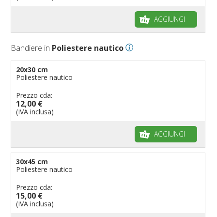
Bandiere per autosaloni
AGGIUNGI
Bandiere per negozi
Bandiere Palio
Bandiere in
Poliestere nautico
Bandiere per eventi religiosi
Bandiere per enti pubblici
20x30 cm
Poliestere nautico
Bandiere per ambasciate
Bandiere per riserve naturali e parchi
Prezzo cda:
12,00 €
Bandiere per musicisti
(IVA inclusa)
Bandiere per feste
AGGIUNGI
Bandiere Militari e della Marina
pennoni per bandiere
30x45 cm
Poliestere nautico
Prezzo cda:
15,00 €
(IVA inclusa)