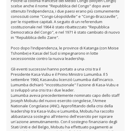
Poiché la colonia francese del Medio Congo (Moyen Congo)
scelse anche il nome "Repubblica del Congo" dopo aver
ottenuto l'indipendenza, i due paesi erano più comunemente
conosciuti come "Congo-Léopoldville" e "Congo-Brazzaville",
per le rispettive capitali. A seguito di un referendum
costituzionale nel 1964 è stato ribattezzato "Repubblica
Democratica del Congo", e nel 1971 è stato cambiato di nuovo
in "Repubblica dello Zaire".
Poco dopo l'indipendenza, le province di Katanga (con Moise
Tshombe) e Kasai del Sud si impegnarono in lotte
secessioniste contro la nuova leadership.
Gli eventi successivi hanno portato a una crisi tra il
Presidente Kasa-Vubu e il Primo Ministro Lumumba. Il 5
settembre 1960, Kasavubu licenziò Lumumba dall'incarico.
Lumumba dichiarò "incostituzionale" l'azione di Kasa-Vubu e
si sviluppò una crisi tra i due leader.
Lumumba aveva precedentemente nominato capo dello staff
Joseph Mobutu del nuovo esercito congolese, l'Armee
Nationale Congolaise (ANC). Approfittando della crisi della
leadership tra Kasa-Vubu e Lumumba, Mobutu ha raccolto
abbastanza sostegno all'interno dell'esercito per ispirare
un'azione ammutinamento. Con il sostegno finanziario degli
Stati Uniti e del Belgio, Mobutu ha effettuato pagamenti ai