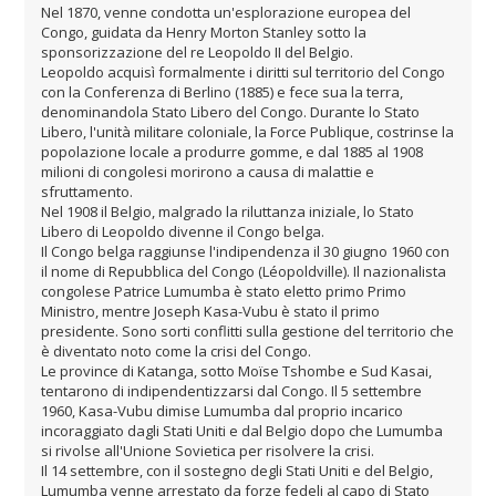
Nel 1870, venne condotta un'esplorazione europea del
Congo, guidata da Henry Morton Stanley sotto la
sponsorizzazione del re Leopoldo II del Belgio.
Leopoldo acquisì formalmente i diritti sul territorio del Congo
con la Conferenza di Berlino (1885) e fece sua la terra,
denominandola Stato Libero del Congo. Durante lo Stato
Libero, l'unità militare coloniale, la Force Publique, costrinse la
popolazione locale a produrre gomme, e dal 1885 al 1908
milioni di congolesi morirono a causa di malattie e
sfruttamento.
Nel 1908 il Belgio, malgrado la riluttanza iniziale, lo Stato
Libero di Leopoldo divenne il Congo belga.
Il Congo belga raggiunse l'indipendenza il 30 giugno 1960 con
il nome di Repubblica del Congo (Léopoldville). Il nazionalista
congolese Patrice Lumumba è stato eletto primo Primo
Ministro, mentre Joseph Kasa-Vubu è stato il primo
presidente. Sono sorti conflitti sulla gestione del territorio che
è diventato noto come la crisi del Congo.
Le province di Katanga, sotto Moïse Tshombe e Sud Kasai,
tentarono di indipendentizzarsi dal Congo. Il 5 settembre
1960, Kasa-Vubu dimise Lumumba dal proprio incarico
incoraggiato dagli Stati Uniti e dal Belgio dopo che Lumumba
si rivolse all'Unione Sovietica per risolvere la crisi.
Il 14 settembre, con il sostegno degli Stati Uniti e del Belgio,
Lumumba venne arrestato da forze fedeli al capo di Stato