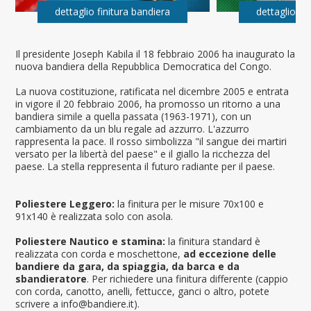
dettaglio finitura bandiera
dettaglio fi
Il presidente Joseph Kabila il 18 febbraio 2006 ha inaugurato la
nuova bandiera della Repubblica Democratica del Congo.
La nuova costituzione, ratificata nel dicembre 2005 e entrata
in vigore il 20 febbraio 2006, ha promosso un ritorno a una
bandiera simile a quella passata (1963-1971), con un
cambiamento da un blu regale ad azzurro. L'azzurro
rappresenta la pace. Il rosso simbolizza "il sangue dei martiri
versato per la libertà del paese" e il giallo la ricchezza del
paese. La stella reppresenta il futuro radiante per il paese.
Poliestere Leggero:
la finitura per le misure 70x100 e
91x140 è realizzata solo con asola.
Poliestere Nautico e stamina:
la finitura standard è
realizzata con corda e moschettone,
ad eccezione delle
bandiere da gara, da spiaggia, da barca e da
sbandieratore
. Per richiedere una finitura differente (cappio
con corda, canotto, anelli, fettucce, ganci o altro, potete
scrivere a info@bandiere.it).