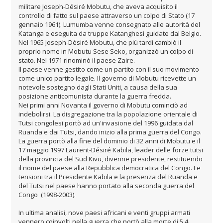
militare Joseph-Désiré Mobutu, che aveva acquisito il
controllo di fatto sul paese attraverso un colpo di Stato (17
gennaio 1961). Lumumba venne consegnato alle autorità del
Katanga e eseguita da truppe Katanghesi guidate dal Belgio.
Nel 1965 Joseph-Désiré Mobutu, che più tardi cambiò il
proprio nome in Mobutu Sese Seko, organizzò un colpo di
stato. Nel 1971 rinominò il paese Zaire.
Il paese venne gestito come un partito con il suo movimento
come unico partito legale. Il governo di Mobutu ricevette un
notevole sostegno dagli Stati Uniti, a causa della sua
posizione anticomunista durante la guerra fredda.
Nei primi anni Novanta il governo di Mobutu cominciò ad
indebolirsi. La disgregazione tra la popolazione orientale di
Tutsi congolesi portò ad un'invasione del 1996 guidata dal
Ruanda e dai Tutsi, dando inizio alla prima guerra del Congo.
La guerra portò alla fine del dominio di 32 anni di Mobutu e il
17 maggio 1997 Laurent-Désiré Kabila, leader delle forze tutsi
della provincia del Sud Kivu, divenne presidente, restituendo
il nome del paese alla Repubblica democratica del Congo. Le
tensioni tra il Presidente Kabila e la presenza del Ruanda e
del Tutsi nel paese hanno portato alla seconda guerra del
Congo (1998-2003).
In ultima analisi, nove paesi africani e venti gruppi armati
vennero coinvolti nella guerra che portò alla morte di 5,4