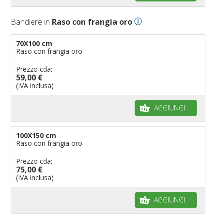
Bandiere Palio
Bandiere in
Raso con frangia oro
Bandiere per eventi religiosi
Bandiere per enti pubblici
70X100 cm
Raso con frangia oro
Bandiere per ambasciate
Bandiere per riserve naturali e parchi
Prezzo cda:
59,00 €
Bandiere per musicisti
(IVA inclusa)
Bandiere per feste
AGGIUNGI
Bandiere Militari e della Marina
pennoni per bandiere
100X150 cm
Raso con frangia oro
Prezzo cda:
75,00 €
(IVA inclusa)
AGGIUNGI