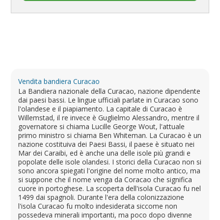
Vendita bandiera Curacao
La Bandiera nazionale della Curacao, nazione dipendente
dai paesi bassi. Le lingue ufficiali parlate in Curacao sono
l'olandese e il piapiamento. La capitale di Curacao è
Willemstad, il re invece è Guglielmo Alessandro, mentre il
governatore si chiama Lucille George Wout, l'attuale
primo ministro si chiama Ben Whiteman. La Curacao è un
nazione costituiva dei Paesi Bassi, il paese è situato nei
Mar dei Caraibi, ed è anche una delle isole più grandi e
popolate delle isole olandesi. I storici della Curacao non si
sono ancora spiegati l'origine del nome molto antico, ma
si suppone che il nome venga da Coracao che significa
cuore in portoghese. La scoperta dell'isola Curacao fu nel
1499 dai spagnoli. Durante l'era della colonizzazione
l'isola Curacao fu molto indesiderata siccome non
possedeva minerali importanti, ma poco dopo divenne