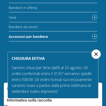
Bandiere in offerta
Varie
Bandiere da tavolo
Accessori per bandiere
Catalogo completo accessori
CHIUSURA ESTIVA
Saremo chiusi per ferie dall'8 al 23 agosto. Gli
Catalogo completo accessori
ordini confermati entro il 31/07 verranno spediti
Accessori per interno
entro l'08/08. Gli ordini ricevuti successivamente
saranno evasi a partire dalla prima settimana di
Accessori per esterno
Le tue preferenze relative alla privacy
settembre (salvo imprevisti).
Accessori bandiere da tavolo
Informativa sulla raccolta
Accessori per sbandieratori