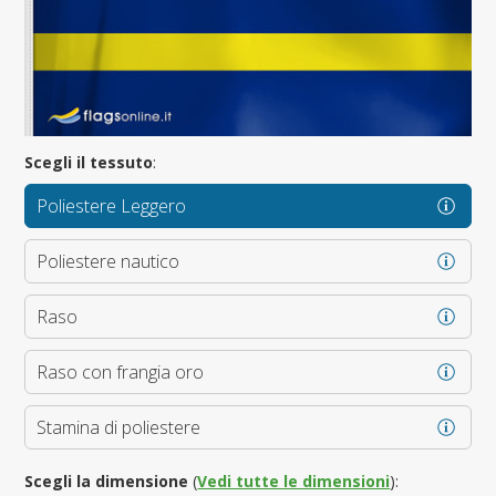
Scegli il tessuto
:
Poliestere Leggero
Poliestere nautico
Raso
Raso con frangia oro
Stamina di poliestere
Scegli la dimensione
(
Vedi tutte le dimensioni
):