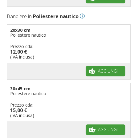
Bandiere per negozi
Bandiere Palio
Bandiere in
Poliestere nautico
Bandiere per eventi religiosi
Bandiere per enti pubblici
20x30 cm
Poliestere nautico
Bandiere per ambasciate
Bandiere per riserve naturali e parchi
Prezzo cda:
12,00 €
Bandiere per musicisti
(IVA inclusa)
Bandiere per feste
AGGIUNGI
Bandiere Militari e della Marina
pennoni per bandiere
30x45 cm
Poliestere nautico
Prezzo cda:
15,00 €
(IVA inclusa)
AGGIUNGI