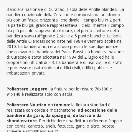
Bandiera nazionale di Curacao, l'isola delle Antille olandesi. La
bandiera nazionale della Curacao è composta da un sfondo
blu con un fascia orizzontali che divide il campo blu in 2 parti,
la parte blu più grande rappresentava il cielo, mentre il campo
blu più piccolo rappresenta il mare, nel primo cantone della
bandiera sono raffigurate 2 stelle a 5 punte bianche. Le isole
delle Antile Olandesi sono nate nel 1984 e vennero scolte nel
2010. La bandiera non era in uso presso le sue dipendenze
che issavano la bandiera dei Paesi Bassi. La bandiera nazione
di Curacao è stata adottata nel 1984 del 2 luglio ed ha le
proporzioni ufficiali di 2:3. La bandiera e di uso civili e di stato
e può essere usata solo sui edifici civili, edifici pubblici e
imbarcazioni private.
Poliestere Leggero:
la finitura per le misure 70x100 e
91x140 è realizzata solo con asola.
Poliestere Nautico e stamina:
la finitura standard è
realizzata con corda e moschettone,
ad eccezione delle
bandiere da gara, da spiaggia, da barca e da
sbandieratore
. Per richiedere una finitura differente (cappio
con corda, canotto, anelli, fettucce, ganci o altro, potete
scrivere a info@bandiere.it).