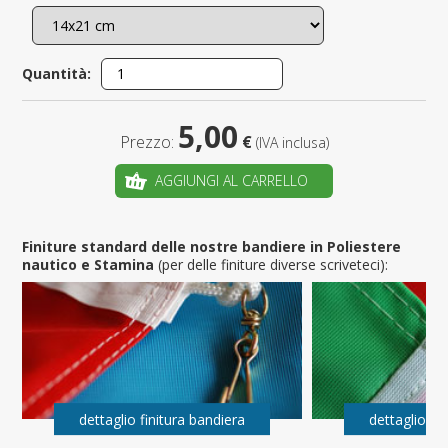
Quantità:
5,00
Prezzo:
€
(IVA inclusa)
AGGIUNGI AL CARRELLO
Finiture standard delle nostre bandiere in Poliestere
nautico e Stamina
(per delle finiture diverse scriveteci):
dettaglio finitura bandiera
dettaglio fi