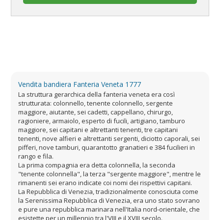
Vendita bandiera Fanteria Veneta 1777
La struttura gerarchica della fanteria veneta era così
strutturata: colonnello, tenente colonnello, sergente
maggiore, aiutante, sei cadetti, cappellano, chirurgo,
ragioniere, armaiolo, esperto di fucili, artigiano, tamburo
maggiore, sei capitani e altrettanti tenenti, tre capitani
tenenti, nove alfieri e altrettanti sergenti, diciotto caporali, sei
pifferi, nove tamburi, quarantotto granatieri e 384 fucilieri in
rango e fila.
La prima compagnia era detta colonnella, la seconda
"tenente colonnella", la terza "sergente maggiore", mentre le
rimanenti sei erano indicate coi nomi dei rispettivi capitani.
La Repubblica di Venezia, tradizionalmente conosciuta come
la Serenissima Repubblica di Venezia, era uno stato sovrano
e pure una repubblica marinara nell'Italia nord-orientale, che
esistette per un millennio tra l'VIII e il XVIII secolo.