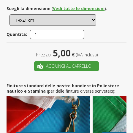
Scegli la dimensione
(
Vedi tutte le dimensioni
):
Quantità:
5,00
Prezzo:
€
(IVA inclusa)
AGGIUNGI AL CARRELLO
Finiture standard delle nostre bandiere in Poliestere
nautico e Stamina
(per delle finiture diverse scriveteci):