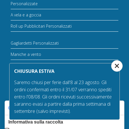
Personalizzate
A vela e a goccia
Roll up Pubblicitari Personalizzati
Gagliardetti Personalizzati
Maniche a vento
Storiche
CHIUSURA ESTIVA
Pirati
Saremo chiusi per ferie dall'8 al 23 agosto. Gli
Bandiere in offerta
ordini confermati entro il 31/07 verranno spediti
entro l'08/08. Gli ordini ricevuti successivamente
Varie
saranno evasi a partire dalla prima settimana di
Le tue preferenze relative alla privacy
settembre (salvo imprevisti).
Bandiere da tavolo
Informativa sulla raccolta
Accessori per bandiere