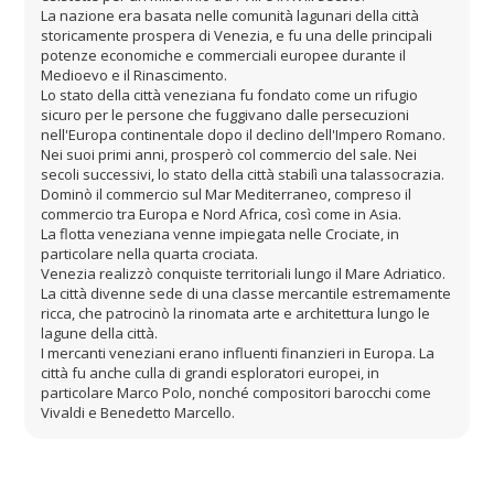
La nazione era basata nelle comunità lagunari della città
storicamente prospera di Venezia, e fu una delle principali
potenze economiche e commerciali europee durante il
Medioevo e il Rinascimento.
Lo stato della città veneziana fu fondato come un rifugio
sicuro per le persone che fuggivano dalle persecuzioni
nell'Europa continentale dopo il declino dell'Impero Romano.
Nei suoi primi anni, prosperò col commercio del sale. Nei
secoli successivi, lo stato della città stabilì una talassocrazia.
Dominò il commercio sul Mar Mediterraneo, compreso il
commercio tra Europa e Nord Africa, così come in Asia.
La flotta veneziana venne impiegata nelle Crociate, in
particolare nella quarta crociata.
Venezia realizzò conquiste territoriali lungo il Mare Adriatico.
La città divenne sede di una classe mercantile estremamente
ricca, che patrocinò la rinomata arte e architettura lungo le
lagune della città.
I mercanti veneziani erano influenti finanzieri in Europa. La
città fu anche culla di grandi esploratori europei, in
particolare Marco Polo, nonché compositori barocchi come
Vivaldi e Benedetto Marcello.