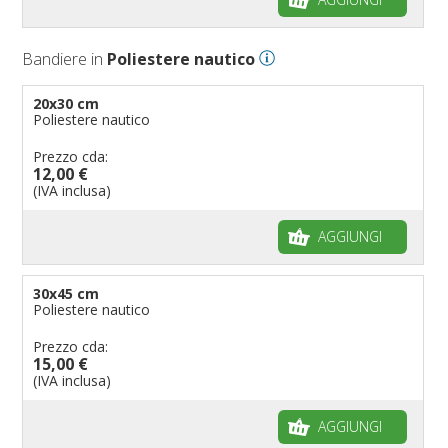
Bandiere per negozi
Bandiere Palio
Bandiere in
Poliestere nautico
Bandiere per eventi religiosi
Bandiere per enti pubblici
20x30 cm
Poliestere nautico
Bandiere per ambasciate
Bandiere per riserve naturali e parchi
Prezzo cda:
12,00 €
Bandiere per musicisti
(IVA inclusa)
Bandiere per feste
AGGIUNGI
Bandiere Militari e della Marina
pennoni per bandiere
30x45 cm
Poliestere nautico
Prezzo cda:
15,00 €
(IVA inclusa)
AGGIUNGI