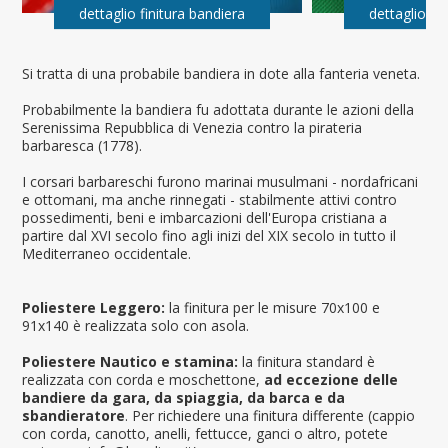
dettaglio finitura bandiera
dettaglio fi
Si tratta di una probabile bandiera in dote alla fanteria veneta.
Probabilmente la bandiera fu adottata durante le azioni della
Serenissima Repubblica di Venezia contro la pirateria
barbaresca (1778).
I corsari barbareschi furono marinai musulmani - nordafricani
e ottomani, ma anche rinnegati - stabilmente attivi contro
possedimenti, beni e imbarcazioni dell'Europa cristiana a
partire dal XVI secolo fino agli inizi del XIX secolo in tutto il
Mediterraneo occidentale.
Poliestere Leggero:
la finitura per le misure 70x100 e
91x140 è realizzata solo con asola.
Poliestere Nautico e stamina:
la finitura standard è
realizzata con corda e moschettone,
ad eccezione delle
bandiere da gara, da spiaggia, da barca e da
sbandieratore
. Per richiedere una finitura differente (cappio
con corda, canotto, anelli, fettucce, ganci o altro, potete