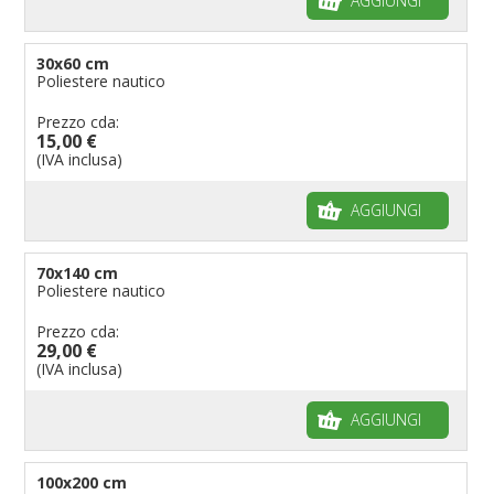
AGGIUNGI
Bandiere per eventi religiosi
Bandiere per enti pubblici
30x60 cm
Poliestere nautico
Bandiere per ambasciate
Bandiere per riserve naturali e parchi
Prezzo cda:
15,00 €
Bandiere per musicisti
(IVA inclusa)
Bandiere per feste
AGGIUNGI
Bandiere Militari e della Marina
pennoni per bandiere
70x140 cm
Poliestere nautico
Prezzo cda:
29,00 €
(IVA inclusa)
AGGIUNGI
100x200 cm