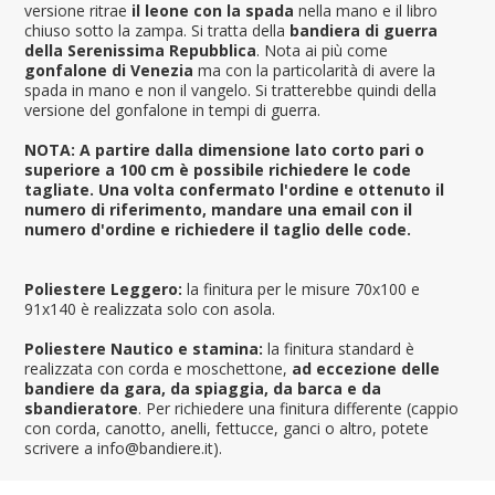
versione ritrae
il leone con la spada
nella mano e il libro
chiuso sotto la zampa. Si tratta della
bandiera di guerra
della Serenissima Repubblica
. Nota ai più come
gonfalone di Venezia
ma con la particolarità di avere la
spada in mano e non il vangelo. Si tratterebbe quindi della
versione del gonfalone in tempi di guerra.
NOTA: A partire dalla dimensione lato corto pari o
superiore a 100 cm è possibile richiedere le code
tagliate. Una volta confermato l'ordine e ottenuto il
numero di riferimento, mandare una email con il
numero d'ordine e richiedere il taglio delle code.
Poliestere Leggero:
la finitura per le misure 70x100 e
91x140 è realizzata solo con asola.
Poliestere Nautico e stamina:
la finitura standard è
realizzata con corda e moschettone,
ad eccezione delle
bandiere da gara, da spiaggia, da barca e da
sbandieratore
. Per richiedere una finitura differente (cappio
con corda, canotto, anelli, fettucce, ganci o altro, potete
scrivere a info@bandiere.it).