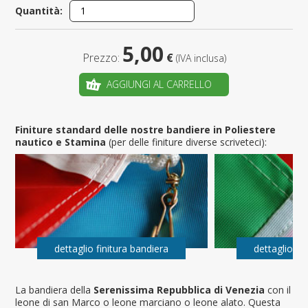
Quantità:
5,00
Prezzo:
€
(IVA inclusa)
AGGIUNGI AL CARRELLO
Finiture standard delle nostre bandiere in Poliestere
nautico e Stamina
(per delle finiture diverse scriveteci):
dettaglio finitura bandiera
dettaglio fi
La bandiera della
Serenissima Repubblica di Venezia
con il
leone di san Marco o leone marciano o leone alato. Questa