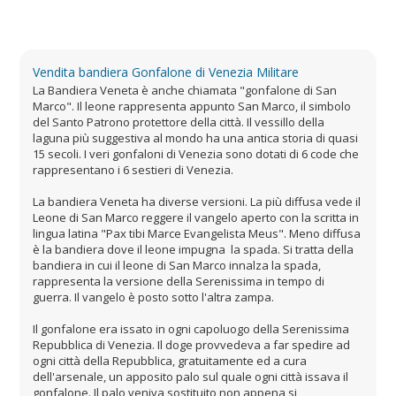
Vendita bandiera Gonfalone di Venezia Militare
La Bandiera Veneta è anche chiamata "gonfalone di San
Marco". Il leone rappresenta appunto San Marco, il simbolo
del Santo Patrono protettore della città. Il vessillo della
laguna più suggestiva al mondo ha una antica storia di quasi
15 secoli. I veri gonfaloni di Venezia sono dotati di 6 code che
rappresentano i 6 sestieri di Venezia.
La bandiera Veneta ha diverse versioni. La più diffusa vede il
Leone di San Marco reggere il vangelo aperto con la scritta in
lingua latina "Pax tibi Marce Evangelista Meus". Meno diffusa
è la bandiera dove il leone impugna la spada. Si tratta della
bandiera in cui il leone di San Marco innalza la spada,
rappresenta la versione della Serenissima in tempo di
guerra. Il vangelo è posto sotto l'altra zampa.
Il gonfalone era issato in ogni capoluogo della Serenissima
Repubblica di Venezia. Il doge provvedeva a far spedire ad
ogni città della Repubblica, gratuitamente ed a cura
dell'arsenale, un apposito palo sul quale ogni città issava il
gonfalone. Il palo veniva sostituito non appena si