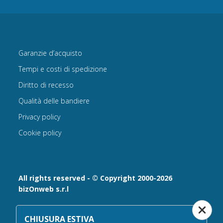
Garanzie d’acquisto
Tempi e costi di spedizione
Diritto di recesso
Qualità delle bandiere
Privacy policy
Cookie policy
All rights reserved - © Copyright 2000-2026
bizOnweb s.r.l
Via Fratelli Bandiera 18, 25122 - Brescia, Italia
CHIUSURA ESTIVA
P.IVA 02232630984 - Iscrizione presso la Camera di