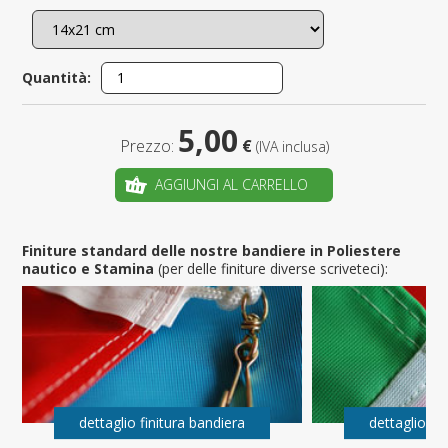
Quantità:
5,00
Prezzo:
€
(IVA inclusa)
AGGIUNGI AL CARRELLO
Finiture standard delle nostre bandiere in Poliestere
nautico e Stamina
(per delle finiture diverse scriveteci):
dettaglio finitura bandiera
dettaglio fi