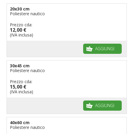
Bandiere per enti pubblici
20x30 cm
Poliestere nautico
Bandiere per ambasciate
Bandiere per riserve naturali e parchi
Prezzo cda:
12,00 €
Bandiere per musicisti
(IVA inclusa)
Bandiere per feste
AGGIUNGI
Bandiere Militari e della Marina
pennoni per bandiere
30x45 cm
Poliestere nautico
Prezzo cda:
15,00 €
(IVA inclusa)
AGGIUNGI
40x60 cm
Poliestere nautico