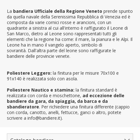
La
bandiera Ufficiale della Regione Veneto
prende spunto
da quella navale della Serenissima Repubblica di Venezia ed è
composta da varie cornici rosse e arancioni, con un
quadrante a sinistra al cui all'interno è raffigurato il Leone di
San Marco, dietro al Leone sono rappresentati tutti gli
elementi che la regione ha come: il mare, la pianura e le Alpi. Il
Leone ha in mano il vangelo aperto, simbolo di
sovranità. Dall'altra parte del leone sono raffigurate le
bandiere delle provincie venete.
Poliestere Leggero:
la finitura per le misure 70x100 e
91x140 è realizzata solo con asola.
Poliestere Nautico e stamina:
la finitura standard è
realizzata con corda e moschettone,
ad eccezione delle
bandiere da gara, da spiaggia, da barca e da
sbandieratore
. Per richiedere una finitura differente (cappio
con corda, canotto, anelli, fettucce, ganci o altro, potete
scrivere a info@bandiere.it).