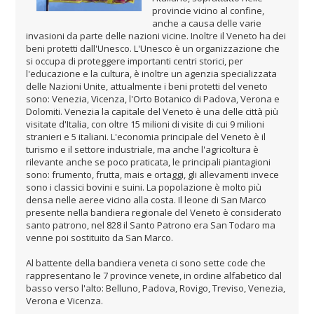
provincie vicino al confine,
anche a causa delle varie
invasioni da parte delle nazioni vicine. Inoltre il Veneto ha dei
beni protetti dall'Unesco. L'Unesco è un organizzazione che
si occupa di proteggere importanti centri storici, per
l'educazione e la cultura, è inoltre un agenzia specializzata
delle Nazioni Unite, attualmente i beni protetti del veneto
sono: Venezia, Vicenza, l'Orto Botanico di Padova, Verona e
Dolomiti. Venezia la capitale del Veneto è una delle città più
visitate d'Italia, con oltre 15 milioni di visite di cui 9 milioni
stranieri e 5 italiani. L'economia principale del Veneto è il
turismo e il settore industriale, ma anche l'agricoltura è
rilevante anche se poco praticata, le principali piantagioni
sono: frumento, frutta, mais e ortaggi, gli allevamenti invece
sono i classici bovini e suini. La popolazione è molto più
densa nelle aeree vicino alla costa. Il leone di San Marco
presente nella bandiera regionale del Veneto è considerato
santo patrono, nel 828 il Santo Patrono era San Todaro ma
venne poi sostituito da San Marco.
Al battente della bandiera veneta ci sono sette code che
rappresentano le 7 province venete, in ordine alfabetico dal
basso verso l'alto: Belluno, Padova, Rovigo, Treviso, Venezia,
Verona e Vicenza.