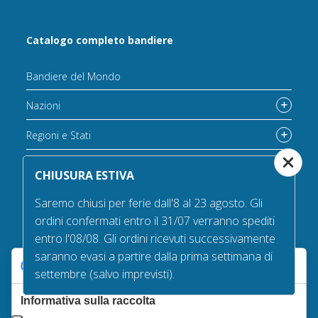
Catalogo completo bandiere
Bandiere del Mondo
Nazioni
Regioni e Stati
Contee e Province
CHIUSURA ESTIVA
Città
Saremo chiusi per ferie dall'8 al 23 agosto. Gli
ordini confermati entro il 31/07 verranno spediti
Nautiche e Spiaggia
entro l'08/08. Gli ordini ricevuti successivamente
Corse automobilistiche
saranno evasi a partire dalla prima settimana di
Le tue preferenze relative alla privacy
settembre (salvo imprevisti).
Personalizzate
Informativa sulla raccolta
A vela e a goccia